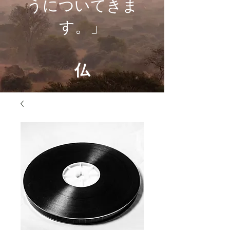
うについてきま
す。」
仏