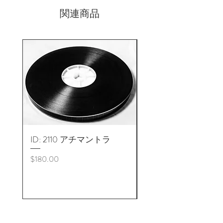
関連商品
ID: 2110 アチマントラ
リールの巻き戻しお
または分割
価格
$180.00
価格
$180.00