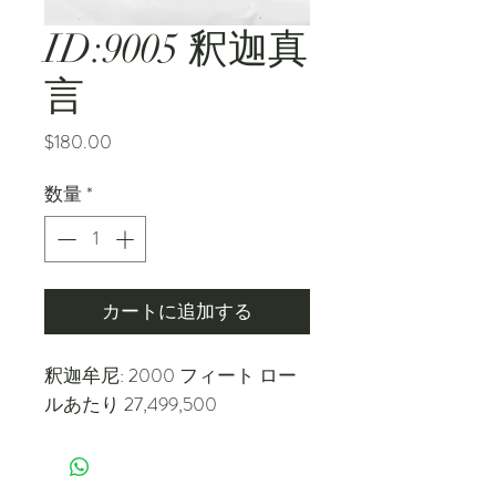
ID:9005 釈迦真
言
価
$180.00
格
数量
*
カートに追加する
釈迦牟尼: 2000 フィート ロー
ルあたり 27,499,500