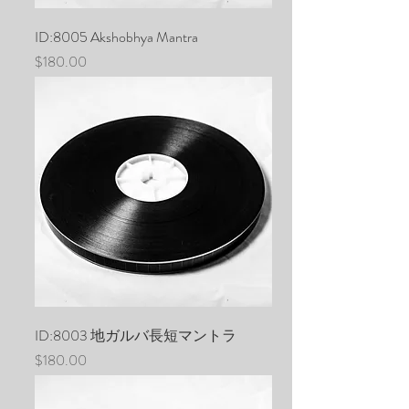
ID:8005 Akshobhya Mantra
価格
$180.00
ID:8003 地ガルバ長短マントラ
価格
$180.00