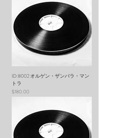
ID:8002 オルゲン・ザンバラ・マン
トラ
価格
$180.00