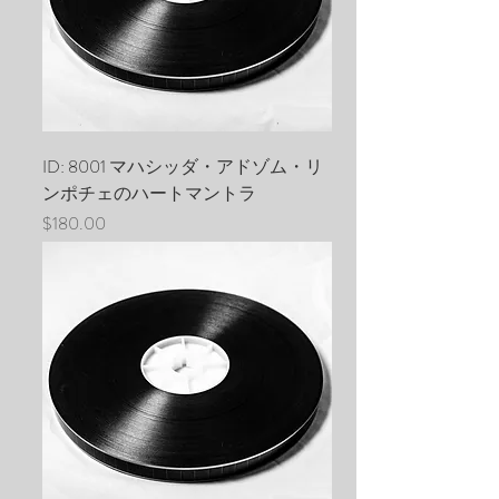
ID: 8001 マハシッダ・アドゾム・リ
ンポチェのハートマントラ
価格
$180.00