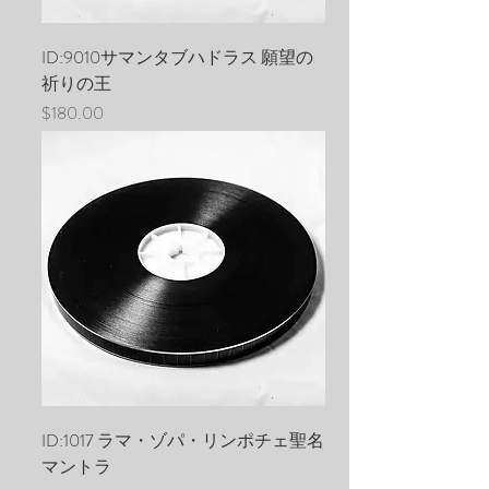
ID:9010サマンタブハドラス 願望の
祈りの王
価格
$180.00
ID:1017 ラマ・ゾパ・リンポチェ聖名
マントラ