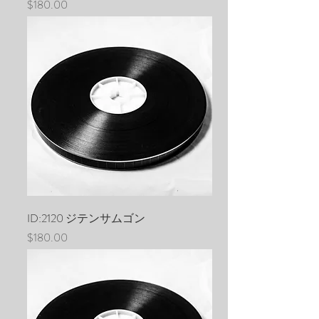
価格
$180.00
ID:2120 ジテンサムゴン
価格
$180.00