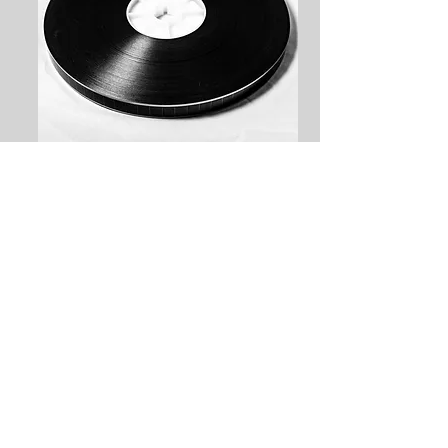
ID: 2116 ガルチェン・リンポチェヨ
ガマントラ
価格
$180.00