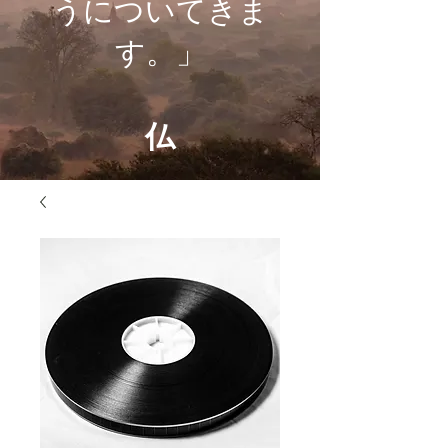
うについてきま
す。」
仏