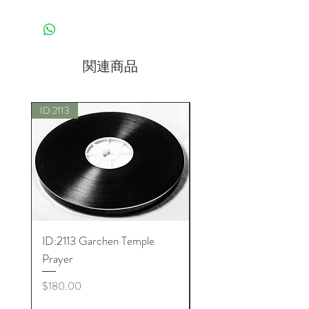
関連商品
ID:2113
新しい
ID:2113 Garchen Temple
ID:8005 Akshobhya M
Prayer
価格
$180.00
価格
$180.00