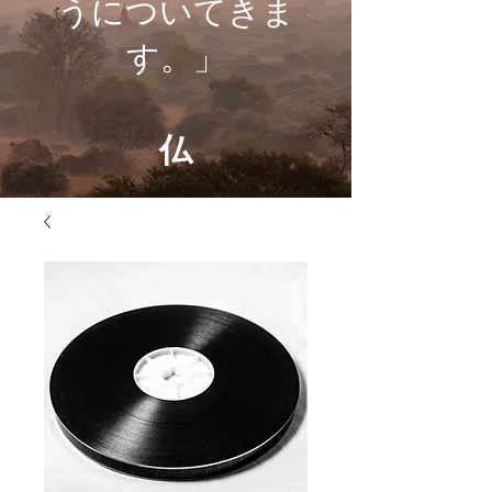
うについてきま
す。」
仏