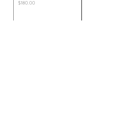
価格
$180.00
知る
仏教のマイクロフィル
ム better
店
について
接触
ヘルプ
送料と送料返品