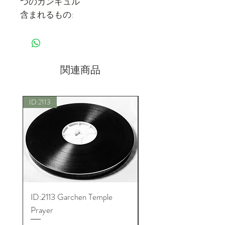
つのカンギュル
含まれるもの:
デルゲ・カンギュルの全貌をマ
イクロフィルムに収録。これ
は、チベット語に翻訳された仏
陀の著作をすべて集めた神聖な
関連商品
コレクションです。 103巻、
60,000ページ以上あります。
ID:2113
新しい
それぞれのカンギュルを区切る
のは 1 フィートの空白のフィル
ムです。
ID:2113 Garchen Temple
ID:8005 Akshobhya M
Prayer
価格
$180.00